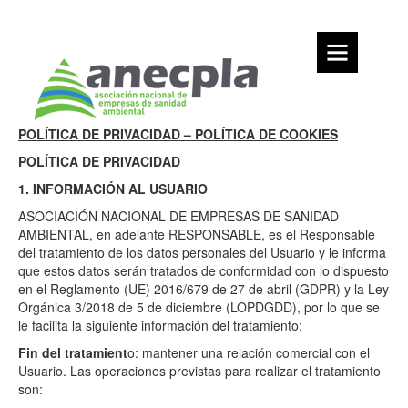
Ir
al
contenido
Inicio
Preguntas
frecuentes
POLÍTICA DE PRIVACIDAD – POLÍTICA DE COOKIES
Anecpla
POLÍTICA DE PRIVACIDAD
Posicionamiento
1. INFORMACIÓN AL USUARIO
Administraciones
Públicas
ASOCIACIÓN NACIONAL DE EMPRESAS DE SANIDAD
y
AMBIENTAL, en adelante RESPONSABLE, es el Responsable
otras
del tratamiento de los datos personales del Usuario y le informa
entidades
que estos datos serán tratados de conformidad con lo dispuesto
en el Reglamento (UE) 2016/679 de 27 de abril (GDPR) y la Ley
Orgánica 3/2018 de 5 de diciembre (LOPDGDD), por lo que se
Nota
le facilita la siguiente información del tratamiento:
aclaratoria
sobre
Fin del tratamient
o: mantener una relación comercial con el
tratamientos
Usuario. Las operaciones previstas para realizar el tratamiento
de
son: