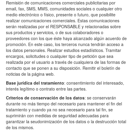
desinfección
Remisión de comunicaciones comerciales publicitarias por
email, fax, SMS, MMS, comunidades sociales o cualquier otro
Evita
medio electrónico o físico, presente o futuro, que posibilite
las
realizar comunicaciones comerciales. Estas comunicaciones
«3E»
serán realizadas por el RESPONSABLE y relacionadas sobre
sus productos y servicios, o de sus colaboradores o
Buscador
proveedores con los que éste haya alcanzado algún acuerdo de
promoción. En este caso, los terceros nunca tendrán acceso a
de
los datos personales. Realizar estudios estadísticos. Tramitar
empresas
encargos, solicitudes o cualquier tipo de petición que sea
realizada por el usuario a través de cualquiera de las formas de
Asóciate
contacto que se ponen a su disposición. Remitir el boletín de
noticias de la página web.
Prensa
Base jurídica del tratamiento
: consentimiento del interesado,
Contacto
interés legítimo o contrato entre las partes.
Criterios de conservación de los datos
: se conservarán
durante no más tiempo del necesario para mantener el fin del
tratamiento y cuando ya no sea necesario para tal fin, se
suprimirán con medidas de seguridad adecuadas para
garantizar la seudonimización de los datos o la destrucción total
de los mismos.