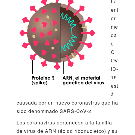
La
enf
er
me
da
d
C
OV
ID-
19
est
á
causada por un nuevo coronavirus que ha
sido denominado SARS-CoV-2.
Los coronavirus pertenecen a la familia
de virus de ARN (ácido ribonucleico) y su