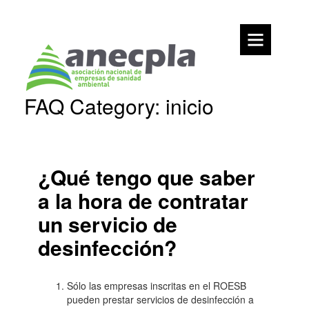
Ir
al
contenido
Inicio
Preguntas
FAQ Category:
inicio
frecuentes
Anecpla
Posicionamiento
Administraciones
Públicas
¿Qué tengo que saber
y
otras
a la hora de contratar
entidades
un servicio de
Nota
desinfección?
aclaratoria
sobre
tratamientos
Sólo las empresas inscritas en el ROESB
de
pueden prestar servicios de desinfección a